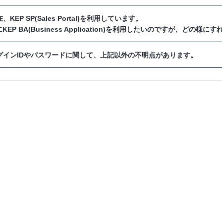
。双方に登録済みの場合にのみ、共通IDとパスワードでそれ
ぞれの登録については、貴社・貴部門の各システム管理者にお
在、KEP SP(Sales Portal)を利用しています。
貴社・貴部門のKEP SP管理者にお問い合わせください。
KEP BA(Business Application)を利用したいのですが、どの様
ログインIDやパスワードに関して、上記以外の不明点があります。
貴社・貴部門のKEP BA管理者にお問い合わせください。
以下FAQをご覧ください。
/idp2.engine.kubota.com/html/faqs_ja.html