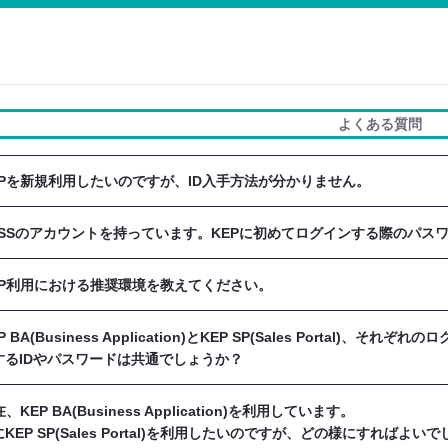
よくある質問
KEPを新規利用したいのですが、ID入手方法が分かりません。
K-iSSのアカウントを持っています。KEPに初めてログインする際のパ
貴社・貴部門のKEP管理者にお問い合わせください。
KEP利用における推奨環境を教えてください。
貴組織の管理者から伝達された「初期パスワード」をご利用くだ
ますようお願いいたします。
P BA(Business Application)とKEP SP(Sales Portal)、それぞ
KEPは以下環境にて動作確認を行っております。
するIDやパスワードは共通でしょうか？
osoft Windows 10 Pro + Google Chrome 最新版
、スマートフォンやタブレット(Android / iOS)の検証は今後
在、KEP BA(Business Application)を利用しています。
共通となります。
KEP SP(Sales Portal)を利用したいのですが、どの様にすればよい
し、KEP BAへの登録のみではKEP SPにはアクセス不可、KE