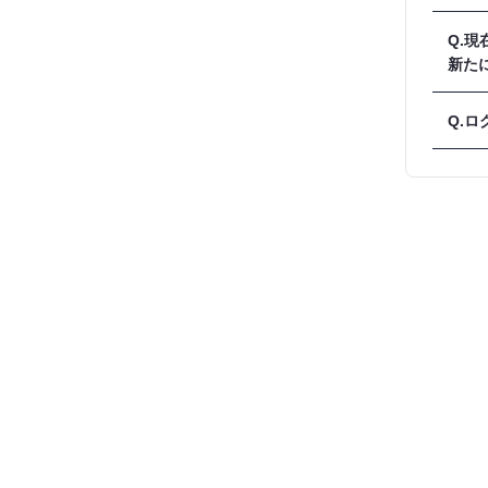
です
それ
Q.現
A.
新たに
Q.
A.
A.
https:/