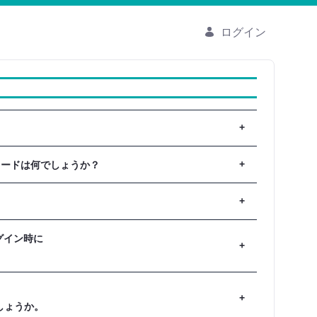
ログイン
スワードは何でしょうか？
さい。 初回ログイン時にパスワードを変更いた
れのログイン時に
実施予定です。
でしょうか。
P SPへの登録のみではKEP BAにはアクセス不可