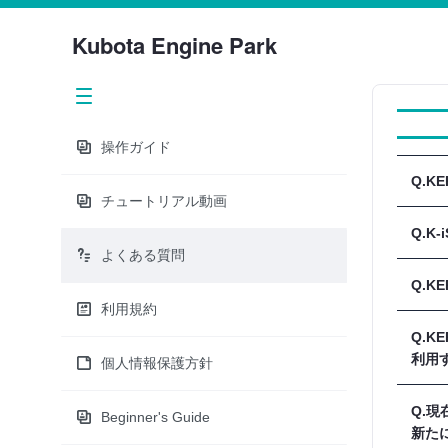
Kubota Engine Park
操作ガイド
Q.
チュートリアル動画
Q.
A.
よくある質問
Q.
A.
利用規約
だけ
Q.KE
A.
利用
Micr
個人情報保護方針
なお
Q.現
A.
Beginner's Guide
新たに
ただ